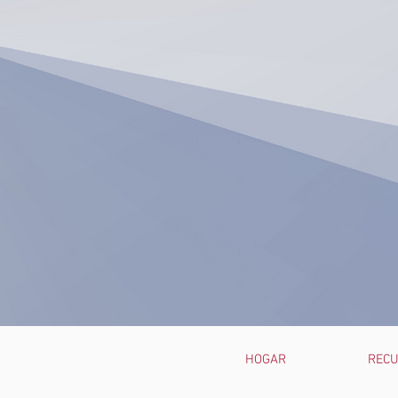
HOGAR
REC