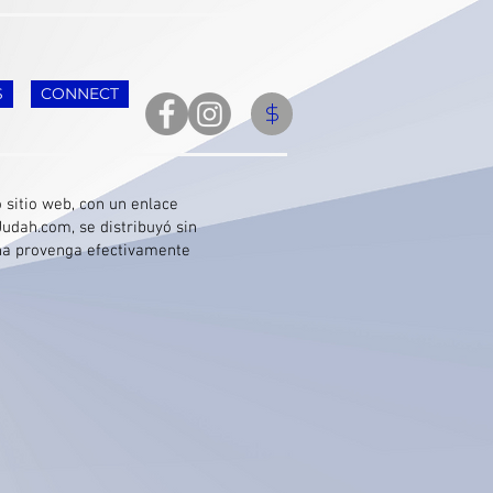
S
CONNECT
 sitio web, con un enlace
Judah.com, se distribuyó sin
aña provenga efectivamente